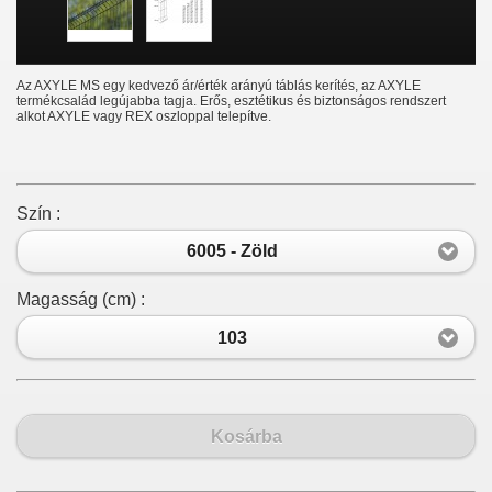
Az AXYLE MS egy kedvező ár/érték arányú táblás kerítés, az AXYLE
termékcsalád legújabba tagja. Erős, esztétikus és biztonságos rendszert
alkot AXYLE vagy REX oszloppal telepítve.
Szín :
6005 - Zöld
Magasság (cm) :
103
Kosárba