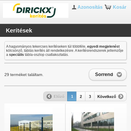
Azonosítás
Kosár
Kerítések
A hagyományos tekercses kerítéseken túl többféle,
egyedi megjelenést
kölcsönző, táblás kerítés áll rendelkezésre. A kerítésrendszerek jellemzője
a
speciális
tábla-oszlop csatlakoztatás.
Sorrend
29 terméket találtam.
Előző
1
2
3
Következő