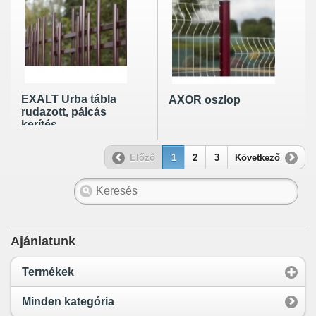
EXALT Urba tábla
AXOR oszlop
rudazott, pálcás
kerítés
Előző
1
2
3
Következő
Ajánlatunk
Termékek
Minden kategória