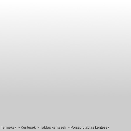
Termékek
>
Kerítések
>
Táblás kerítések
>
Porszórt táblás kerítések