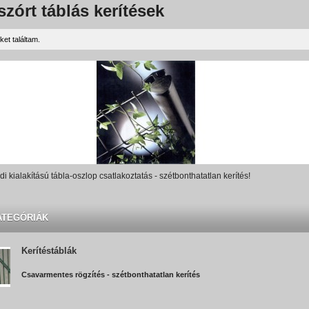
szórt táblás kerítések
ket találtam.
i kialakítású tábla-oszlop csatlakoztatás - szétbonthatatlan kerítés!
ATEGÓRIÁK
Kerítéstáblák
Csavarmentes rögzítés - szétbonthatatlan kerítés