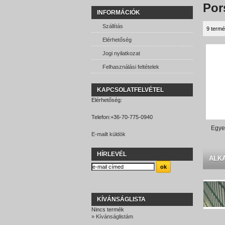
Por
INFORMÁCIÓK
Szállítás
9 termé
Elérhetőség
Jogi nyilatkozat
Felhasználási feltételek
KAPCSOLATFELVÉTEL
Elérhetőség:
Telefon:
+36-70-775-0940
Egyed
E-mailt küldök
HÍRLEVÉL
ALK
KÍVÁNSÁGLISTA
Nincs termék
» Kívánságlistám