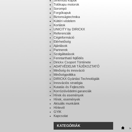
Sínenfutó kapuk
Tolókapu motorok
Sorompó
Forgókapuk
Biztonságtechnika
Kültéri védelem
Korlátok
UNICITY by DIRICKX
Referenciák
Céginformáció
Elérhetőség
Ajánlások
Partnerek
Szolgáltatások
Fenntartható fejlődés
Dirickx Csoport Története
ADATVÉDELMI TÁJÉKOZTATÓ
Minőség és innováció
Minőségpolitika
DIRICKX Gyártási Technológiák
Innovációs stratégia
Kutatás és Fejlesztés
Korrózióvédelmi garanciák
Hírek és események
Hírek, események
Aktuális munkáink
Hírlevél
GYIK
Kapcsolat
KATEGÓRIÁK
>