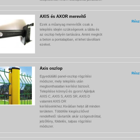
AXIS és AXOR merevítő
Rész
Ezek a műanyag merevítők csak a
telepítés idején szükségesek a tábla és
az oszlop helyén tartására. Amint megköt
a beton a pontalapban, el lehet távolítani
ezeket.
Axis oszlop
Rész
Egyedülálló panel-oszlop rögzítési
módszer, mely telepítés után
megbonthatatlan kerítést biztosít.
Telepítése könnyű és gyors! Ajánljuk
AXIS C, AXIS S, AXIS SR, AXIS D
valamint AXIS DR
kerítéseinkhez.Kiválóan helyt áll minden
területen. Többféle kiegészítővel
rendelhető: távtartók akár szögesdróttal,
jelzőfény, földelés, talpas rögzítési
módszer.