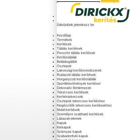
Kosár:
(üres)
Fiókod
Üdvözlünk
jelentkezz be
Kezdőlap
Termékek
Kerítések
Táblás kerítések
Porszórt táblás kerítések
Kerítéstáblák
Belátásgátlók
Oszlopok
Lakossági kerítésrendszerek
Rudazott táblás kerítések
Horganyzott kerítéstáblák
Sportlétesítmények kerítései
Dekoratív fémlemezek
Tekercses kerítések
Kerítéstekercsek
Oszlopok tekercses kerítéshez
Kiegészítők tekercses kerítésekhez
Mobil kerítések
Személyre szabható kerítések
Lábazati elemek
Kapuk
Kiskapuk
Szárnyas kapuk
Szabadonfutó kapuk