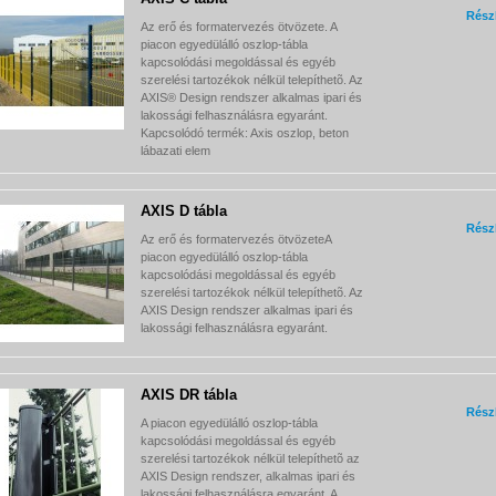
Rész
Az erő és formatervezés ötvözete. A
piacon egyedülálló oszlop-tábla
kapcsolódási megoldással és egyéb
szerelési tartozékok nélkül telepíthetõ. Az
AXIS® Design rendszer alkalmas ipari és
lakossági felhasználásra egyaránt.
Kapcsolódó termék: Axis oszlop, beton
lábazati elem
AXIS D tábla
Rész
Az erő és formatervezés ötvözeteA
piacon egyedülálló oszlop-tábla
kapcsolódási megoldással és egyéb
szerelési tartozékok nélkül telepíthetõ. Az
AXIS Design rendszer alkalmas ipari és
lakossági felhasználásra egyaránt.
AXIS DR tábla
Rész
A piacon egyedülálló oszlop-tábla
kapcsolódási megoldással és egyéb
szerelési tartozékok nélkül telepíthetõ az
AXIS Design rendszer, alkalmas ipari és
lakossági felhasználásra egyaránt. A