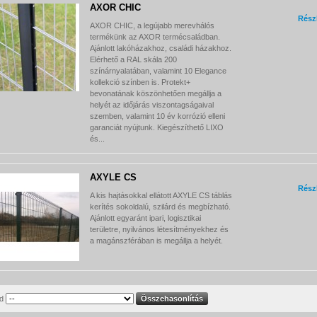
AXOR CHIC
Rész
AXOR CHIC, a legújabb merevhálós
termékünk az AXOR termécsaládban.
Ajánlott lakóházakhoz, családi házakhoz.
Elérhető a RAL skála 200
színárnyalatában, valamint 10 Elegance
kollekció színben is. Protekt+
bevonatának köszönhetően megállja a
helyét az időjárás viszontagságaival
szemben, valamint 10 év korrózió elleni
garanciát nyújtunk. Kiegészíthető LIXO
és...
AXYLE CS
Rész
A kis hajtásokkal ellátott AXYLE CS táblás
kerítés sokoldalú, szilárd és megbízható.
Ajánlott egyaránt ipari, logisztikai
területre, nyilvános létesítményekhez és
a magánszférában is megállja a helyét.
d