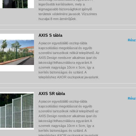
legerõsebb kerítéselem, mely a
legmagasabb biztonságfokot igénylõ
területek védelmére javasolt. Vízszintes
huzaljai 8 mm átmérőjűek.
AXIS S tábla
Rész
A piacon egyedülálló oszlop-tábla
kapcsolódási megoldással és egyéb
szerelési tartozékok nélkül telepíthetõ. Az
AXIS Design rendszer alkalmas ipari és
lakossági felhasználásra egyaránt.A
szemek nagysága 10cm x 5cm, így a
kerítés biztonságos és szilárd. A
telepítéshez AXOR oszlopokat javaslunk.
AXIS SR tábla
Rész
A piacon egyedülálló oszlop-tábla
kapcsolódási megoldással és egyéb
szerelési tartozékok nélkül telepíthetõ az
AXIS Design rendszer alkalmas ipari és
lakossági felhasználásra egyaránt.A
szemek nagysága 10cm x 5cm, így a
kerítés biztonságos és szilárd. A
telepítéshez AXOR oszlopokat javaslunk.