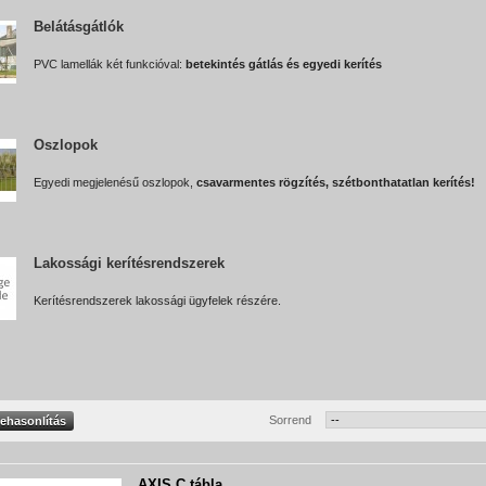
Belátásgátlók
PVC lamellák két funkcióval:
betekintés gátlás és egyedi kerítés
Oszlopok
Egyedi megjelenésű oszlopok,
csavarmentes rögzítés, szétbonthatatlan kerítés!
Lakossági kerítésrendszerek
Kerítésrendszerek lakossági ügyfelek részére.
Sorrend
AXIS C tábla