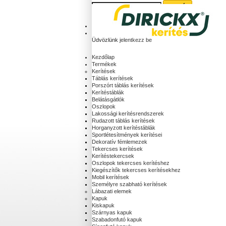
Kosár:
(üres)
Fiókod
Üdvözlünk
jelentkezz be
Kezdőlap
Termékek
Kerítések
Táblás kerítések
Porszórt táblás kerítések
Kerítéstáblák
Belátásgátlók
Oszlopok
Lakossági kerítésrendszerek
Rudazott táblás kerítések
Horganyzott kerítéstáblák
Sportlétesítmények kerítései
Dekoratív fémlemezek
Tekercses kerítések
Kerítéstekercsek
Oszlopok tekercses kerítéshez
Kiegészítők tekercses kerítésekhez
Mobil kerítések
Személyre szabható kerítések
Lábazati elemek
Kapuk
Kiskapuk
Szárnyas kapuk
Szabadonfutó kapuk