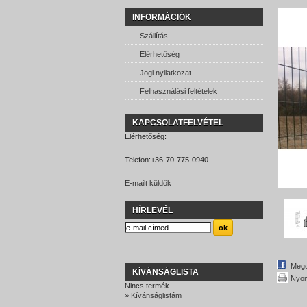
INFORMÁCIÓK
Szállítás
Elérhetőség
Jogi nyilatkozat
Felhasználási feltételek
KAPCSOLATFELVÉTEL
Elérhetőség:
Telefon:
+36-70-775-0940
E-mailt küldök
HÍRLEVÉL
Mego
KÍVÁNSÁGLISTA
Nyom
Nincs termék
» Kívánságlistám