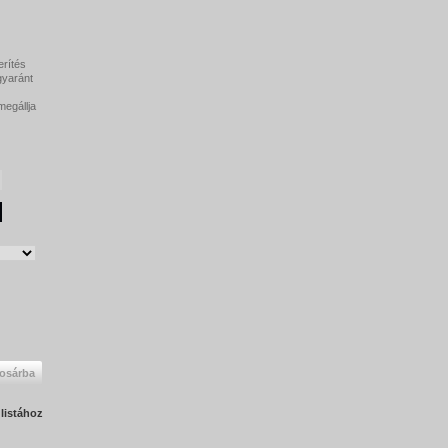
erítés
gyaránt
egállja
osárba
listához