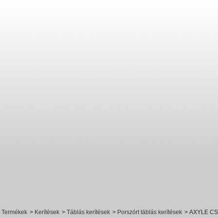
Termékek
>
Kerítések
>
Táblás kerítések
>
Porszórt táblás kerítések
>
AXYLE CS