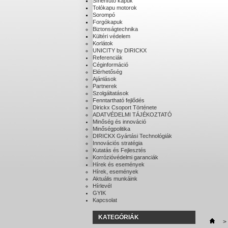
Sínenfutó kapuk
Tolókapu motorok
Sorompó
Forgókapuk
Biztonságtechnika
Kültéri védelem
Korlátok
UNICITY by DIRICKX
Referenciák
Céginformáció
Elérhetőség
Ajánlások
Partnerek
Szolgáltatások
Fenntartható fejlődés
Dirickx Csoport Története
ADATVÉDELMI TÁJÉKOZTATÓ
Minőség és innováció
Minőségpolitika
DIRICKX Gyártási Technológiák
Innovációs stratégia
Kutatás és Fejlesztés
Korrózióvédelmi garanciák
Hírek és események
Hírek, események
Aktuális munkáink
Hírlevél
GYIK
Kapcsolat
KATEGÓRIÁK
>