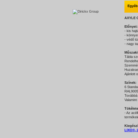
Egyéb
AXYLE C
Előnyei
- kis haj
- könnye
- védő tü
- nagy ta
Műszaki
Tábla s
Rendelh
Szemmér
Huzalva
Ajánlott 
Színek:
6 Standa
RAL9005 
Továbbá 
Valamint 
Tökélete
- Az acé
termékei
Kiegészí
LIXO®, 