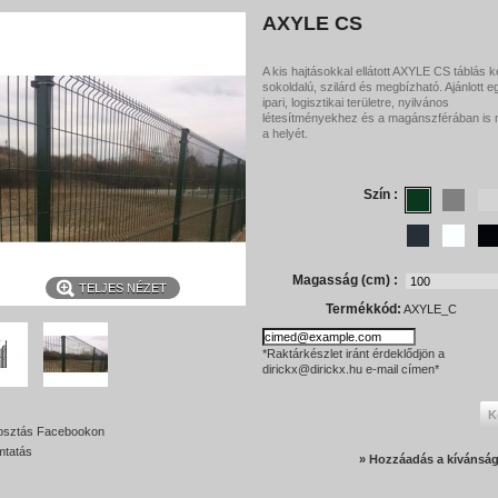
AXYLE CS
A kis hajtásokkal ellátott AXYLE CS táblás k
sokoldalú, szilárd és megbízható. Ajánlott e
ipari, logisztikai területre, nyilvános
létesítményekhez és a magánszférában is m
a helyét.
Szín :
Magasság (cm) :
TELJES NÉZET
Termékkód:
AXYLE_C
*Raktárkészlet iránt érdeklődjön a
dirickx@dirickx.hu e-mail címen*
K
sztás Facebookon
tatás
» Hozzáadás a kívánság