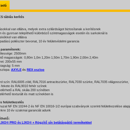
 infó
S táblás kerítés
:
tásokkal van ellátva, melyek extra szilárdságot biztosítanak a kerítésnek
n és gyorsan telepíthető különböző szintmagasságok esetén és sarkoknál is
skékkel van ellátva
padású poliészter bevonat, 10 év felületvédelmi garancia
 paraméterek:
zélessége: 2500mm
ető magasságok: 0,80m 1,0m 1,20m 1,50m 1,70m 1,90m 2,00m 2,40m
et: 200x55 mm
stagság: 5 mm
oszlopa:
AXYLE
és
REX oszlop
rd szín: RAL6005 zöld, RAL7016 antracitszürke, RAL7030 szürke, RAL7035 világosszürke,
fekete és RAL9010 fehér színek
elérhető a RAL skála 200 színében
elérhető texturált és matt színekben is
s felületkezelés
lhuzal NF EN 10244-2 és NF EN 10016-1/2 európai szabványok szerinti felületkezelése alapj
nkre 10 év szakmai garanciát adunk
thető:
LIXO® PRO és LIXO® + Rögzítő sín belátásgátló termékekkel