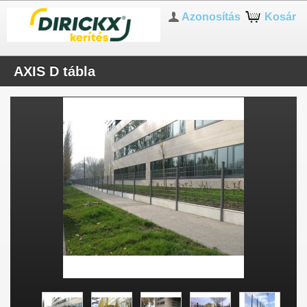
Azonosítás
Kosár
AXIS D tábla