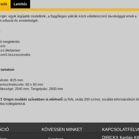
 infó
Letöltés
gin: egyik legújabb modellünk, a függőleges pálcák közti véletlenszerű távolsággal emeli a
 stílusát és eredetiségét.
:
ó megjelenés
zív
zú élettartam
zerû összeszerelés
 tartalom
érete:
Φ25
mm
eresztmetszete: 60 x 60 mm
élessége: 2540 mm. Tengelytáv: 2600 mm
 Origin további színekben is elérhető
(a RAL skála 200 színe), további információkért lé
ba kollégáinkkal.
ÁCIÓ
KÖVESSEN MINKET
KAPCSOLATFELV
DIRICKX Kerítés Kft