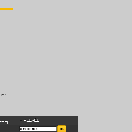
pjen
HÍRLEVÉL
ÉTEL
.