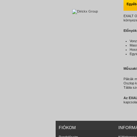
Egyéb
EXALT Ori
környezet
Előnyök
Vonz
Mass
Hoss
Egys
Műszaki
Pálcák m
Oszlop k
Tábla sz
Az EXALT
kapcsolat
FIÓKOM
INFORM