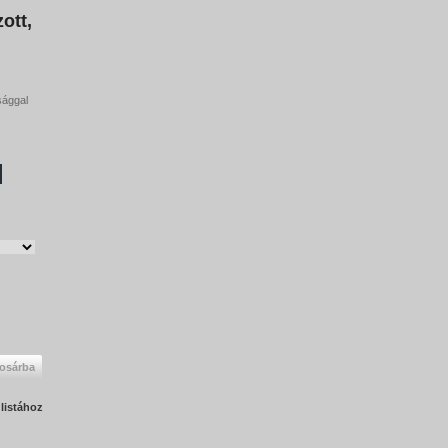
ott,
sággal
osárba
listához