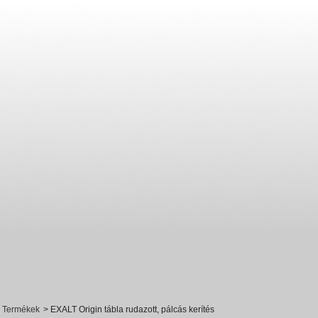
Termékek
>
EXALT Origin tábla rudazott, pálcás kerítés