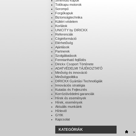
Sínenfutó kapuk
Tolókapu motorok
Sorompó
Forgókapuk
Biztonságtechnika
Kültéri védelem
Korlátok
UNICITY by DIRICKX
Referenciák
Céginformáció
Elérhetőség
Ajánlások
Partnerek
Szolgáltatások
Fenntartható fejlődés
Dirickx Csoport Története
ADATVÉDELMI TÁJÉKOZTATÓ
Minőség és innováció
Minőségpolitika
DIRICKX Gyártási Technológiák
Innovációs stratégia
Kutatás és Fejlesztés
Korrózióvédelmi garanciák
Hírek és események
Hírek, események
Aktuális munkáink
Hírlevél
GYIK
Kapcsolat
KATEGÓRIÁK
>