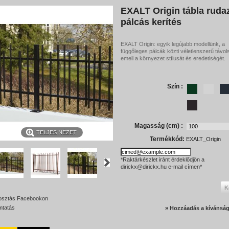
EXALT Origin tábla rudaz
pálcás kerítés
EXALT Origin: egyik legújabb modellünk, a
függőleges pálcák közti véletlenszerű távol
emeli a környezet stílusát és eredetiségét.
Szín :
Magasság (cm) :
TELJES NÉZET
Termékkód:
EXALT_Origin
*Raktárkészlet iránt érdeklődjön a
dirickx@dirickx.hu e-mail címen*
K
sztás Facebookon
tatás
» Hozzáadás a kívánság