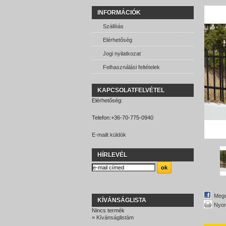
INFORMÁCIÓK
Szállítás
Elérhetőség
Jogi nyilatkozat
Felhasználási feltételek
KAPCSOLATFELVÉTEL
Elérhetőség:
Telefon:
+36-70-775-0940
E-mailt küldök
HÍRLEVÉL
Mego
KÍVÁNSÁGLISTA
Nyom
Nincs termék
» Kívánságlistám