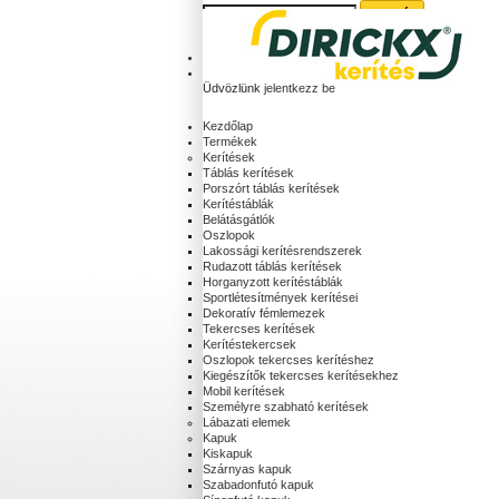
Kosár:
(üres)
Fiókod
Üdvözlünk
jelentkezz be
Kezdőlap
Termékek
Kerítések
Táblás kerítések
Porszórt táblás kerítések
Kerítéstáblák
Belátásgátlók
Oszlopok
Lakossági kerítésrendszerek
Rudazott táblás kerítések
Horganyzott kerítéstáblák
Sportlétesítmények kerítései
Dekoratív fémlemezek
Tekercses kerítések
Kerítéstekercsek
Oszlopok tekercses kerítéshez
Kiegészítők tekercses kerítésekhez
Mobil kerítések
Személyre szabható kerítések
Lábazati elemek
Kapuk
Kiskapuk
Szárnyas kapuk
Szabadonfutó kapuk