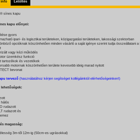
 infó
Letöltés
® sínes kapu
nes kapu előnyei:
pítése gyors
mazható ipari- és logisztikai területeken, közigazgatási területeken, lakossági szektorban
lönböző opcióknak köszönhetően minden vásárló a saját igénye szerint tudja összeállatani a 
t
izált
vagy kézi működés
motor üzemkész funkció
ett tartozékok és vezetékek
orsabb motornak köszönhetően területe kevesebb ideig marad nyitott
TECT bevonat
apu tervező
(használatához kérjen segítséget kollégáinktól elérhetőségeinken!)
i lehetőségek:
zott
 hálós
O rudazott
T rudazott és
lemez
 és magasság:
élesség 3m-től 12m-ig (50cm-es ugrásokkal)