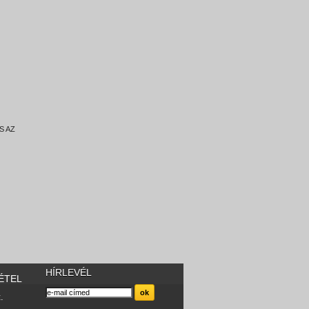
S AZ
HÍRLEVÉL
ÉTEL
.