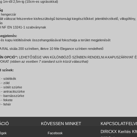
 1m-től 2,5m-ig (10cm-es ugrásokkal)
ág
i hengerzár
ált változat felszerelve kisfeszültségű biztonsági kiegészítőkkel: jelenlétérzékelő, villogófény,
tás
el NF EN 13241-1 szabványnak
egjelenés:
s és kapu kitöltésének összehangolásával fokozhatja a terület megjelenését
A RAL skála 200 színében, illetve 10 féle Elegance színben rendelhető
ÍN OPCIÓ"
:
LEHETŐSÉGE VAN KÜLÖNBÖZŐ SZÍNBEN RENDELNI A KAPUSZÁRNYAT É
POKAT
(ebben az esetben 7 standard szín közül választhat)
d színek:
- sötétkék
- zöld
- sötét szürke
- antracitszürke
 - barnásszürke
- fekete
- fehér
ÁCIÓ
KÖVESSEN MINKET
KAPCSOLATFELV
DIRICKX Kerítés Kft
égek
Facebook