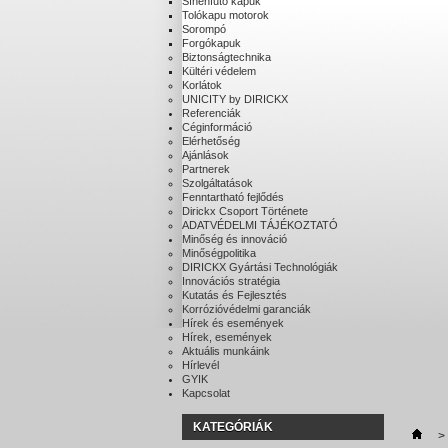
Sínenfutó kapuk
Tolókapu motorok
Sorompó
Forgókapuk
Biztonságtechnika
Kültéri védelem
Korlátok
UNICITY by DIRICKX
Referenciák
Céginformáció
Elérhetőség
Ajánlások
Partnerek
Szolgáltatások
Fenntartható fejlődés
Dirickx Csoport Története
ADATVÉDELMI TÁJÉKOZTATÓ
Minőség és innováció
Minőségpolitika
DIRICKX Gyártási Technológiák
Innovációs stratégia
Kutatás és Fejlesztés
Korrózióvédelmi garanciák
Hírek és események
Hírek, események
Aktuális munkáink
Hírlevél
GYIK
Kapcsolat
KATEGÓRIÁK
>