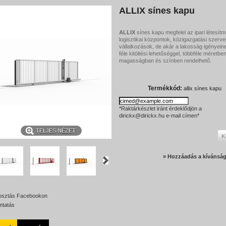
ALLIX sínes kapu
ALLIX
sínes kapu megfelel az ipari létesít
logisztikai központok, közigazgatási szerve
vállalkozások, de akár a lakosság igényeine
féle kitöltési lehetőséggel, többféle méretben
magasságban és színben rendelhető.
Termékkód:
allix sínes kapu
*Raktárkészlet iránt érdeklődjön a
dirickx@dirickx.hu e-mail címen*
TELJES NÉZET
K
» Hozzáadás a kívánság
sztás Facebookon
tatás