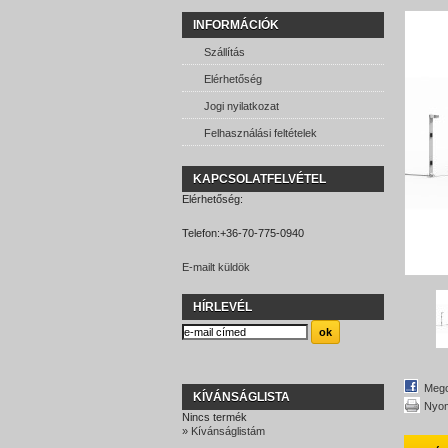
INFORMÁCIÓK
Szállítás
Elérhetőség
Jogi nyilatkozat
Felhasználási feltételek
KAPCSOLATFELVÉTEL
Elérhetőség:
Telefon:
+36-70-775-0940
E-mailt küldök
HÍRLEVÉL
Mego
KÍVÁNSÁGLISTA
Nyom
Nincs termék
» Kívánságlistám