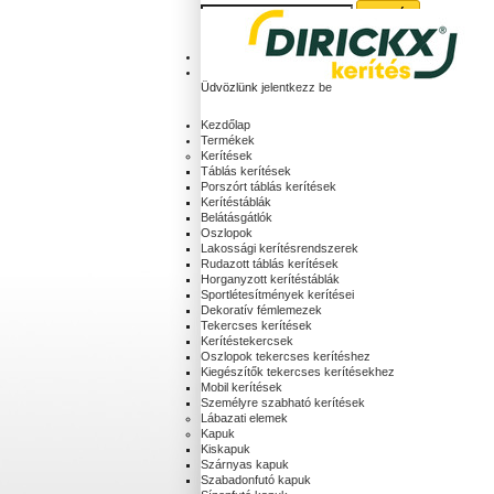
Kosár:
(üres)
Fiókod
Üdvözlünk
jelentkezz be
Kezdőlap
Termékek
Kerítések
Táblás kerítések
Porszórt táblás kerítések
Kerítéstáblák
Belátásgátlók
Oszlopok
Lakossági kerítésrendszerek
Rudazott táblás kerítések
Horganyzott kerítéstáblák
Sportlétesítmények kerítései
Dekoratív fémlemezek
Tekercses kerítések
Kerítéstekercsek
Oszlopok tekercses kerítéshez
Kiegészítők tekercses kerítésekhez
Mobil kerítések
Személyre szabható kerítések
Lábazati elemek
Kapuk
Kiskapuk
Szárnyas kapuk
Szabadonfutó kapuk