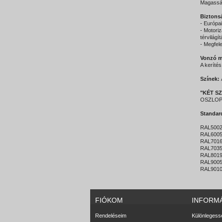
Magasság
Biztons
- Európa
- Motoriz
térvilágí
- Megfel
Vonzó m
A keríté
Színek:
"KÉT SZ
OSZLO
Standar
RAL5002 
RAL6005 
RAL7016 
RAL7035 
RAL8019
RAL9005 
RAL9010 
FIÓKOM
INFORM
Rendeléseim
Különlegess