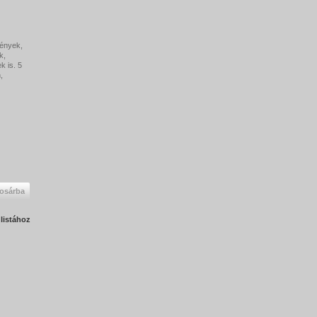
mények,
k,
k is. 5
,
osárba
listához