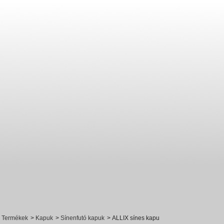
Termékek
>
Kapuk
>
Sínenfutó kapuk
>
ALLIX sínes kapu