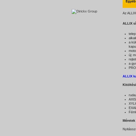
Egyéb
Az ALLIX
ALLIX sí
tele
alkal
a kü
kapu
motor
új: 
rejt
a gy
PRO
ALLIX k
Kitöltés
ruda
AXIS
XYLI
EXAL
Fém
Méretek
Nyitássz