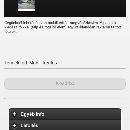
Cégünknél lehetõség van mobilkerítés
megvásárlására
. A panelek
kiegészítõikkel (talp és rögzítõ elem) együtt állandóan raktáron tartott
tételek.
Termékkód:
Mobil_kerites
Kosárba
Egyéb infó
Letöltés