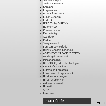
Sínenfutó kapuk
Tolókapu motorok
Sorompó
Forgókapuk
Biztonságtechnika
Kültéri védelem
Korlátok
UNICITY by DIRICKX
Referenciák
Céginformáció
Elérhetőség
Ajánlások
Partnerek
Szolgáltatások
Fenntartható fejlődés
Dirickx Csoport Története
ADATVÉDELMI TÁJÉKOZTATÓ
Minőség és innováció
Minőségpolitika
DIRICKX Gyártási Technológiák
Innovációs stratégia
Kutatás és Fejlesztés
Korrózióvédelmi garanciák
Hírek és események
Hírek, események
Aktuális munkáink
Hírlevél
GYIK
Kapcsolat
KATEGÓRIÁK
>