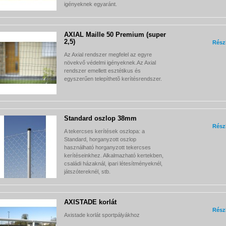
igényeknek egyaránt.
AXIAL Maille 50 Premium (super
2,5)
Rész
Az Axial rendszer megfelel az egyre
növekvő védelmi igényeknek.Az Axial
rendszer emellett esztétikus és
egyszerűen telepíthetõ kerítésrendszer.
Standard oszlop 38mm
Rész
A tekercses kerítések oszlopa: a
Standard, horganyzott oszlop
használható horganyzott tekercses
kerítéseinkhez. Alkalmazható kertekben,
családi házaknál, ipari létesítményeknél,
játszótereknél, stb.
AXISTADE korlát
Rész
Axistade korlát sportpályákhoz