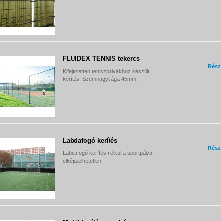
FLUIDEX TENNIS tekercs
Rész
Kifejezetten teniszpályákhoz készült
kerítés. Szemnagysága 45mm.
Labdafogó kerítés
Rész
Labdafogó kerítés nélkül a sportpálya
elképzelhetetlen.