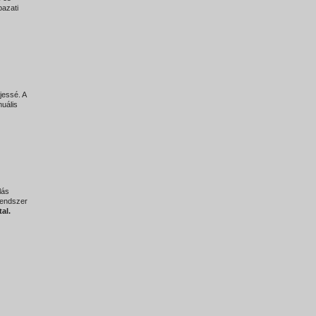
azati
jessé. A
uális
lás
rendszer
al.