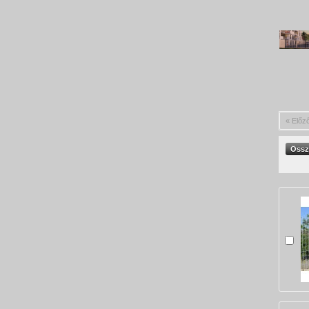
« Előz