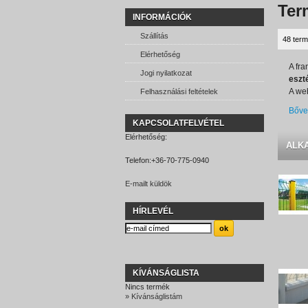
Ter
INFORMÁCIÓK
Szállítás
48 term
Elérhetőség
A fra
Jogi nyilatkozat
eszté
A web
Felhasználási feltételek
Bőve
KAPCSOLATFELVÉTEL
Elérhetőség:
ALK
Telefon:
+36-70-775-0940
E-mailt küldök
HÍRLEVÉL
KÍVÁNSÁGLISTA
Nincs termék
» Kívánságlistám