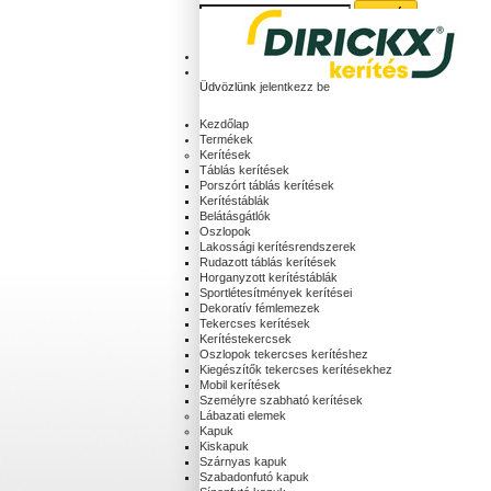
Kosár:
(üres)
Fiókod
Üdvözlünk
jelentkezz be
Kezdőlap
Termékek
Kerítések
Táblás kerítések
Porszórt táblás kerítések
Kerítéstáblák
Belátásgátlók
Oszlopok
Lakossági kerítésrendszerek
Rudazott táblás kerítések
Horganyzott kerítéstáblák
Sportlétesítmények kerítései
Dekoratív fémlemezek
Tekercses kerítések
Kerítéstekercsek
Oszlopok tekercses kerítéshez
Kiegészítők tekercses kerítésekhez
Mobil kerítések
Személyre szabható kerítések
Lábazati elemek
Kapuk
Kiskapuk
Szárnyas kapuk
Szabadonfutó kapuk