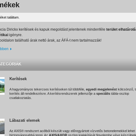
mékek
éket találtam.
ncia Dirickx kerítések és kapuk megoldást jelentenek mindenféle
terület elhatárolá
tikai
igényre.
oldalon található árak nettó árak, az ÁFÁ-t nem tartalmazzák!
bben
ATEGÓRIÁK
Kerítések
A hagyományos tekercses kerítéseken túl többféle,
egyedi megjelenést
kölcsönző, t
kerítés áll rendelkezésre. A kerítésrendszerek jellemzője a
speciális
tábla-oszlop
csatlakoztatás.
Lábazati elemek
Az AXIS® rendszert acélból készült vagy előregyártott vízvetős betonelemekkel lehet
biztonságosabbá tenni. Az
AXIS/AXOR
oszlop kialakítását figyelembe véve készülne