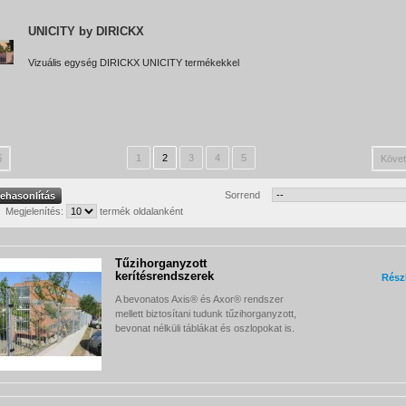
UNICITY by DIRICKX
Vizuális egység DIRICKX UNICITY termékekkel
1
2
3
4
5
ő
Követ
Sorrend
Megjelenítés:
termék oldalanként
Tűzihorganyzott
kerítésrendszerek
Rész
A bevonatos Axis® és Axor® rendszer
mellett biztosítani tudunk tűzihorganyzott,
bevonat nélküli táblákat és oszlopokat is.