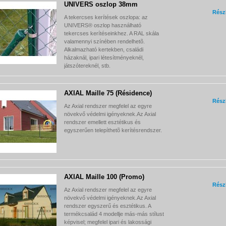
UNIVERS oszlop 38mm
Rész
A tekercses kerítések oszlopa: az
UNIVERS® oszlop használható
tekercses kerítéseinkhez. A RAL skála
valamennyi színében rendelhetõ.
Alkalmazható kertekben, családi
házaknál, ipari létesítményeknél,
játszótereknél, stb.
AXIAL Maille 75 (Résidence)
Rész
Az Axial rendszer megfelel az egyre
növekvő védelmi igényeknek.Az Axial
rendszer emellett esztétikus és
egyszerűen telepíthetõ kerítésrendszer.
AXIAL Maille 100 (Promo)
Rész
Az Axial rendszer megfelel az egyre
növekvő védelmi igényeknek.Az Axial
rendszer egyszerű és esztétikus. A
termékcsalád 4 modellje más-más stílust
képvisel; megfelel ipari és lakossági