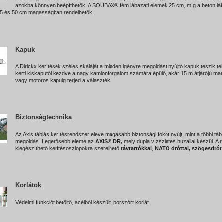
azokba könnyen beépíthetők. A SOUBAX® fém lábazati elemek 25 cm, míg a beton láb
5 és 50 cm magasságban rendelhetők.
Kapuk
A Dirickx kerítések széles skáláját a minden igényre megoldást nyújtó kapuk teszik tel
kerti kiskaputól kezdve a nagy kamionforgalom számára épülő, akár 15 m átjárójú man
vagy motoros kapuig terjed a választék.
Biztonságtechnika
Az Axis táblás kerítésrendszer eleve magasabb biztonsági fokot nyújt, mint a többi táb
megoldás. Legerősebb eleme az
AXIS® DR,
mely dupla vízszintes huzallal készül. A 
kiegészíthető kerítésoszlopokra szerelhető
távtartókkal
,
NATO dróttal, szögesdrótt
Korlátok
Védelmi funkciót betöltő, acélból készült, porszórt korlát.