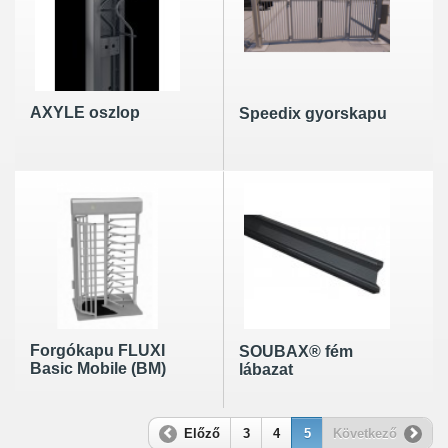
AXYLE oszlop
Speedix gyorskapu
Forgókapu FLUXI
SOUBAX® fém
Basic Mobile (BM)
lábazat
Előző
3
4
5
Következő