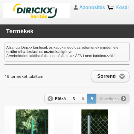
Azonosítás
Kosár
Termékek
A francia Dirickx kerítések és kapuk megoldást jelentenek mindenféle
terület elhatárolási
és
esztétikai
igényre.
A weboldalon található árak nettó árak, az ÁFÁ-t nem tartalmazzák!
Sorrend
48 terméket találtam.
Előző
3
4
5
Következő